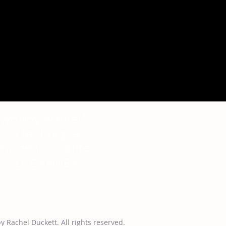
“Worthy winner”
« technique
impressionnante »
LE GARDIEN
y Rachel Duckett. All rights reserved.