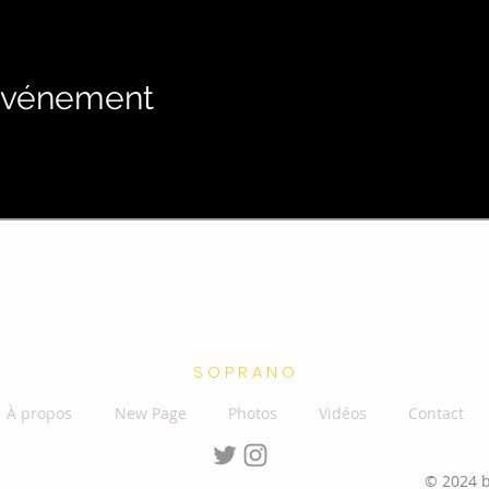
 événement
RACHEL
DUCKETT
e »
S O P R A N O
À propos
New Page
Photos
Vidéos
Contact
© 2024 b