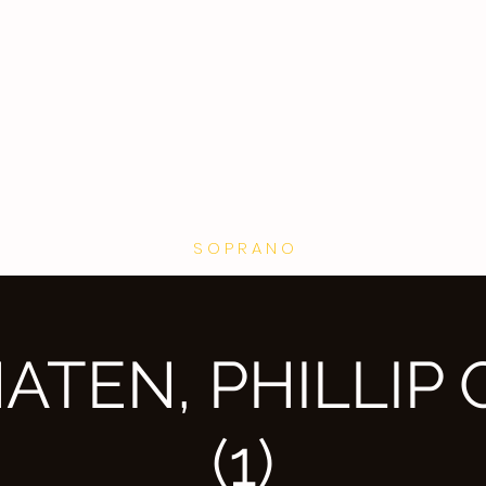
RACHEL
Vidéo
DUCKETT
RACHEL
DUCKETT
S O P R A N O
ATEN, PHILLIP 
(1)